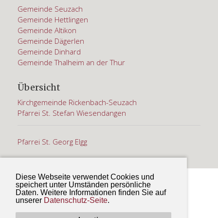
Gemeinde Seuzach
Gemeinde Hettlingen
Gemeinde Altikon
Gemeinde Dägerlen
Gemeinde Dinhard
Gemeinde Thalheim an der Thur
Übersicht
Kirchgemeinde Rickenbach-Seuzach
Pfarrei St. Stefan Wiesendangen
Pfarrei St. Georg Elgg
Diese Webseite verwendet Cookies und
© 2018 Kath. Pfarramt St. Martin. Alle Rechte
speichert unter Umständen persönliche
Daten. Weitere Informationen finden Sie auf
vorbehalten |
Impressum & Datenschutzerklärung
unserer
Datenschutz-Seite
.
by Picture-Planet GmbH