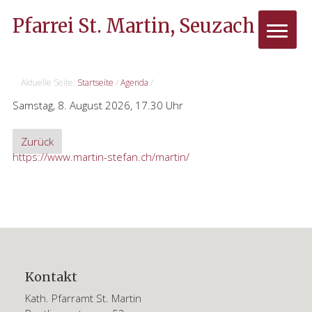
Pfarrei St. Martin, Seuzach
Aktuelle Seite:
Startseite
/
Agenda
/
Samstag, 8. August 2026, 17.30 Uhr
Zurück
https://www.martin-stefan.ch/martin/
Haupt-
Sidebar
(Primary)
Footer
Kontakt
Kath. Pfarramt St. Martin