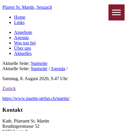
Pfarrei St. Martin, Seuzach
Home
Links
Angebote
Agenda
Was tun bei
Über uns
Aktuelles
Aktuelle Seite:
Startseite
Aktuelle Seite:
Startseite
/
Agenda
/
Samstag, 8. August 2026, 9.47 Uhr
Zurück
https://www.martin-stefan.ch/martin/
Haupt-
Zweit-
Footer
Kontakt
Sidebar
Sidebar
Kath. Pfarramt St. Martin
(Primary)
(Secondary)
Reutlingerstrasse 52