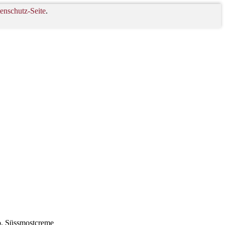
enschutz-Seite
.
o, Süssmostcreme