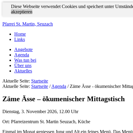
Diese Webseite verwendet Cookies und speichert unter Umstände
akzeptieren
Pfarrei St. Martin, Seuzach
Home
Links
Angebote
Agenda
Was tun bei
Über uns
Aktuelles
Aktuelle Seite:
Startseite
Aktuelle Seite:
Startseite
/
Agenda
/
Zäme Ässe - ökumenischer Mittag
Zäme Ässe – ökumenischer Mittagstisch
Dienstag, 3. November 2026, 12.00 Uhr
Ort: Pfarreizentrum St. Martin Seuzach, Küche
Einmal im Monat geniessen Jung und Alt ein feines Menü. Das Menü 