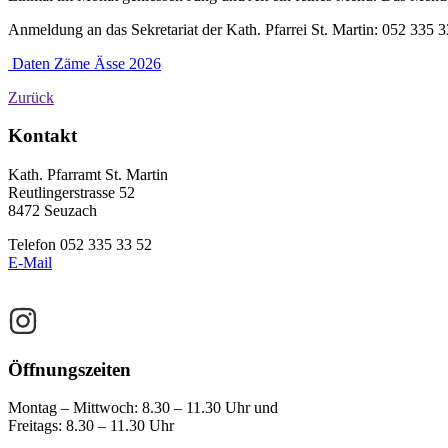
Anmeldung an das Sekretariat der Kath. Pfarrei St. Martin: 052 335 3
Daten Zäme Ässe 2026
Zurück
Haupt-
Zweit-
Footer
Kontakt
Sidebar
Sidebar
(Primary)
Kath. Pfarramt St. Martin
(Secondary)
Reutlingerstrasse 52
8472 Seuzach
Telefon 052 335 33 52
E-Mail
Öffnungszeiten
Montag – Mittwoch: 8.30 – 11.30 Uhr und
Freitags: 8.30 – 11.30 Uhr