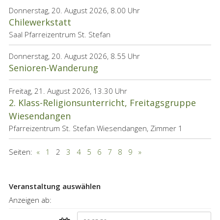
Donnerstag, 20. August 2026, 8.00 Uhr
Chilewerkstatt
Saal Pfarreizentrum St. Stefan
Donnerstag, 20. August 2026, 8.55 Uhr
Senioren-Wanderung
Freitag, 21. August 2026, 13.30 Uhr
2. Klass-Religionsunterricht, Freitagsgruppe
Wiesendangen
Pfarreizentrum St. Stefan Wiesendangen, Zimmer 1
Seiten:
«
1
2
3
4
5
6
7
8
9
»
Haupt-
Veranstaltung auswählen
Sidebar
Anzeigen ab:
(Primary)