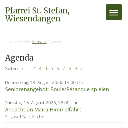
Pfarrei St. Stefan,
Wiesendangen
Aktuelle Seite:
Startseite
/
Agenda
Agenda
Seiten:
«
1
2
3
4
5
6
7
8
9
»
Donnerstag, 13. August 2026, 14.00 Uhr
Seniorenangebot: Boule/Pétanque spielen
Samstag, 15. August 2026, 18.00 Uhr
Andacht an Maria Himmelfahrt
St. Josef Sulz, Kirche