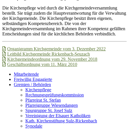
Die Kirchenpflege wird durch die Kirchgemeindeversammlung
bestellt. Sie trägt zudem die Hauptverantwortung für die Verwaltung
der Kirchgemeinde. Die Kirchenpflege besitzt ihren eigenen,
selbständigen Kompetenzbereich. Die von der
Kirchgemeindeversammlung im Rahmen ihrer Kompetenz gefällten
Entscheidungen sind für die kirchlichen Behörden verbindlich.
Organigramm Kirchgemeinde vom 3. Dezember 2022
Leitbild Kirchgemeinde Rickenbach-Seuzach
Kirchgemeindeordnung vom 29. November 2018
Geschäftsordnung vom 11. März 2010
Haupt-
Zweit-
Mitarbeitende
Freiwillig Engagierte
Sidebar
Sidebar
Gremien / Behörden
(Primary)
(Secondary)
Kirchenpflege
Rechnungsprüfungskommission
Pfarreirat St. Stefan
Pfarreigruppe Wiesendangen
Spurgruppe St. Josef Sulz
Vereinigung der Elsauer Katholiken
Kath. Kirchenstiftung Sulz-Rickenbach
Synodale