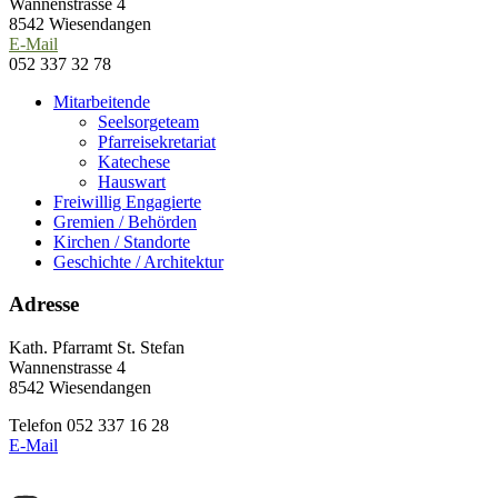
Wannenstrasse 4
8542 Wiesendangen
E-Mail
052 337 32 78
Haupt-
Zweit-
Mitarbeitende
Seelsorgeteam
Sidebar
Sidebar
Pfarreisekretariat
(Primary)
(Secondary)
Katechese
Hauswart
Freiwillig Engagierte
Gremien / Behörden
Kirchen / Standorte
Geschichte / Architektur
Footer
Adresse
Kath. Pfarramt St. Stefan
Wannenstrasse 4
8542 Wiesendangen
Telefon 052 337 16 28
E-Mail