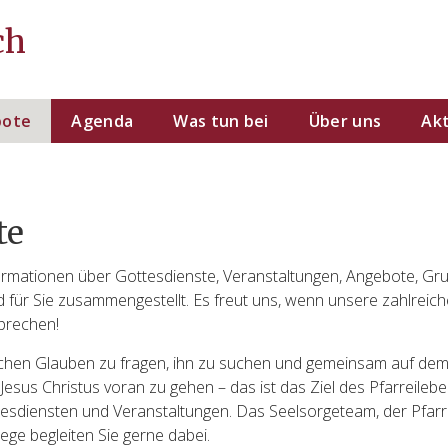
ch
bote
Agenda
Was tun bei
Über uns
Akt
te
formationen über Gottesdienste, Veranstaltungen, Angebote, G
 für Sie zusammengestellt. Es freut uns, wenn unsere zahlreic
prechen!
ichen Glauben zu fragen, ihn zu suchen und gemeinsam auf de
Jesus Christus voran zu gehen – das ist das Ziel des Pfarreilebe
tesdiensten und Veranstaltungen. Das Seelsorgeteam, der Pfarr
ege begleiten Sie gerne dabei.