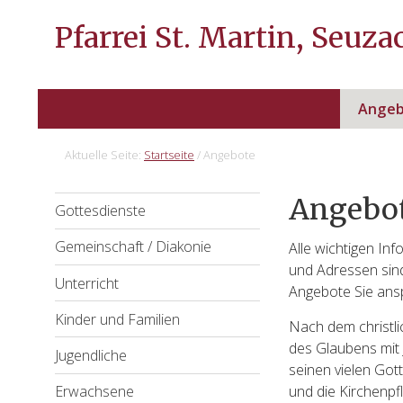
Pfarrei St. Martin, Seuza
Ange
Aktuelle Seite:
Startseite
/
Angebote
Zweit-
Angebo
Gottesdienste
Sidebar
Gemeinschaft / Diakonie
Alle wichtigen In
(Secondary)
und Adressen sind
Unterricht
Angebote Sie ans
Kinder und Familien
Nach dem christl
des Glaubens mit 
Jugendliche
seinen vielen Got
und die Kirchenpfl
Erwachsene