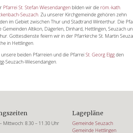
er
Pfarrei St. Stefan Wiesendangen
bilden wir die
röm.-kath.
ickenbach-Seuzach
. Zu unserer Kirchgemeinde gehören zehn
den im Gebiet zwischen Thur und Stadtrand Winterthur. Die Pfar
e Gemeinden Altikon, Dägerlen, Dinhard, Hettlingen, Seuzach u
ur. Gottesdienste feiern wir in der Pfarrkirche St. Martin Seuz
che in Hettlingen.
unsere beiden Pfarreien und die Pfarrei
St. Georg Elgg
den
lgg-Seuzach-Wiesendangen.
ngszeiten
Lagepläne
 Mittwoch: 8.30 – 11.30 Uhr
Gemeinde Seuzach
Gemeinde Hettlingen