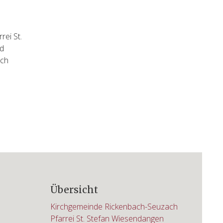
rei St.
nd
ach
Übersicht
Kirchgemeinde Rickenbach-Seuzach
Pfarrei St. Stefan Wiesendangen