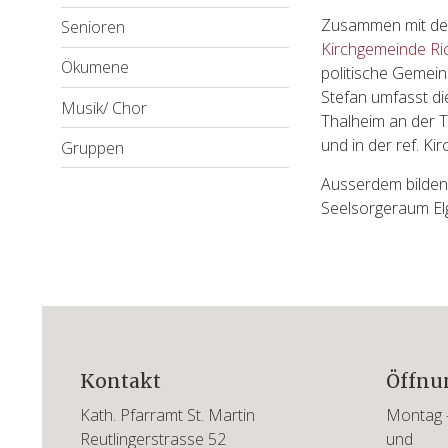
Zusammen mit d
Senioren
Kirchgemeinde R
Ökumene
politische Gemein
Stefan umfasst di
Musik/ Chor
Thalheim an der Th
und in der ref. Kir
Gruppen
Ausserdem bilden 
Seelsorgeraum E
Footer
Kontakt
Öffnu
Kath. Pfarramt St. Martin
Montag –
Reutlingerstrasse 52
und