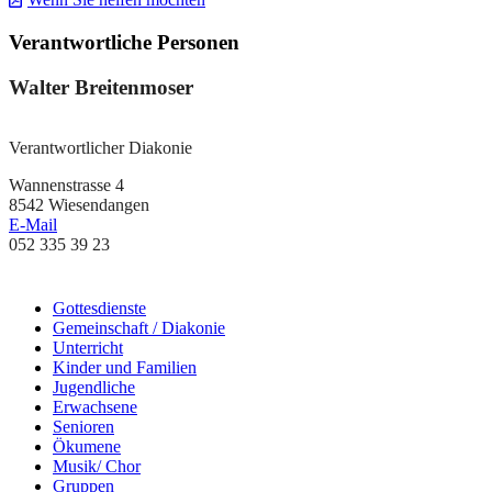
Haupt-
Verantwortliche Personen
Sidebar
Walter Breitenmoser
(Primary)
Verantwortlicher Diakonie
Wannenstrasse 4
8542 Wiesendangen
E-Mail
052 335 39 23
Zweit-
Gottesdienste
Gemeinschaft / Diakonie
Sidebar
Unterricht
(Secondary)
Kinder und Familien
Jugendliche
Erwachsene
Senioren
Ökumene
Musik/ Chor
Gruppen