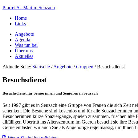
Pfarrei St. Martin, Seuzach
Home
Links
Angebote
Agenda
Was tun bei
Über uns
Aktuelles
Aktuelle Seite:
Startseite
/
Angebote
/
Gruppen
/
Besuchsdienst
Besuchsdienst
Besuchsdienst für Seniorinnen und Senioren in Seuzach
Seit 1997 gibt es
in Seuzach
eine Gruppe von Frauen die sich Zeit 
schenken.
Die Besu
che sind koste
nlos und f
ür alle
Seuzacherinnen u
Besucherinnen kurze Spaziergänge, spielen zusammen, frischen alte
allfälligen Übertritt ins Alter
s
zentrum im Geeren besucht s
ie ihre Bes
Gerne entlasten wir auch Sie als Angehörige regelmässig, um Ihnen f
Wenn Sie helfen möchten