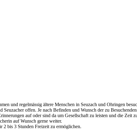
nehmen und
regelmässig ältere Menschen in Seuzach und Ohringen besuch
nd Seuzacher
offen.
Je nach Befinden
und Wunsch
der zu Besuchenden
 Erinnerungen
auf oder sind da um Gesellschaft zu leisten und die Zeit 
ucherin auf
Wunsch gerne weiter.
ür 2
bis 3
Stunden Freizeit zu ermöglichen.