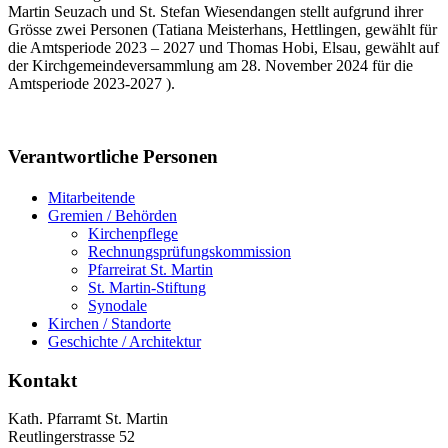
Martin Seuzach und St. Stefan Wiesendangen stellt aufgrund ihrer
Grösse zwei Personen (Tatiana Meisterhans, Hettlingen, gewählt für
die Amtsperiode 2023 – 2027 und Thomas Hobi, Elsau, gewählt auf
der Kirchgemeindeversammlung am 28. November 2024 für die
Amtsperiode 2023-2027 ).
Haupt-
Verantwortliche Personen
Sidebar
Zweit-
Mitarbeitende
(Primary)
Gremien / Behörden
Sidebar
Kirchenpflege
(Secondary)
Rechnungsprüfungskommission
Pfarreirat St. Martin
St. Martin-Stiftung
Synodale
Kirchen / Standorte
Geschichte / Architektur
Footer
Kontakt
Kath. Pfarramt St. Martin
Reutlingerstrasse 52