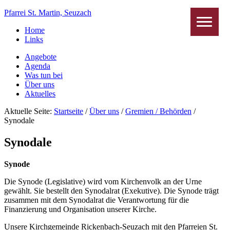
Pfarrei St. Martin, Seuzach
Home
Links
Angebote
Agenda
Was tun bei
Über uns
Aktuelles
Aktuelle Seite:
Startseite
/
Über uns
/
Gremien / Behörden
/
Synodale
Synodale
Synode
Die Synode (Legislative) wird vom Kirchenvolk an der Urne
gewählt. Sie bestellt den Synodalrat (Exekutive). Die Synode trägt
zusammen mit dem Synodalrat die Verantwortung für die
Finanzierung und Organisation unserer Kirche.
Unsere Kirchgemeinde Rickenbach-Seuzach mit den Pfarreien St.