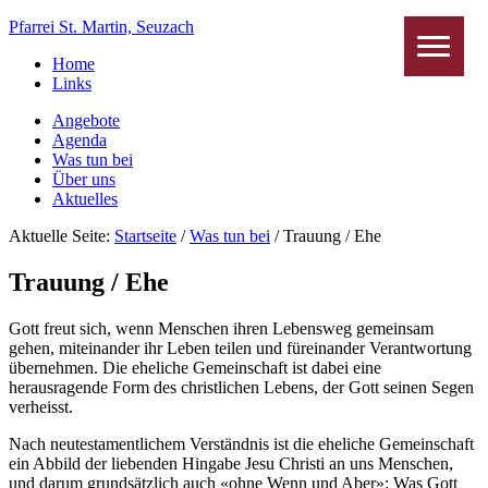
Pfarrei St. Martin, Seuzach
Home
Links
Angebote
Agenda
Was tun bei
Über uns
Aktuelles
Aktuelle Seite:
Startseite
/
Was tun bei
/
Trauung / Ehe
Trauung / Ehe
Gott freut sich, wenn Menschen ihren Lebensweg gemeinsam
gehen, miteinander ihr Leben teilen und füreinander Verantwortung
übernehmen. Die eheliche Gemeinschaft ist dabei eine
herausragende Form des christlichen Lebens, der Gott seinen Segen
verheisst.
Nach neutestamentlichem Verständnis ist die eheliche Gemeinschaft
ein Abbild der liebenden Hingabe Jesu Christi an uns Menschen,
und darum grundsätzlich auch «ohne Wenn und Aber»: Was Gott