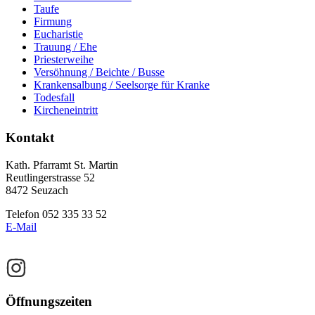
Taufe
Sidebar
Sidebar
Firmung
(Primary)
(Secondary)
Eucharistie
Trauung / Ehe
Priesterweihe
Versöhnung / Beichte / Busse
Krankensalbung / Seelsorge für Kranke
Todesfall
Kircheneintritt
Footer
Kontakt
Kath. Pfarramt St. Martin
Reutlingerstrasse 52
8472 Seuzach
Telefon 052 335 33 52
E-Mail
Öffnungszeiten