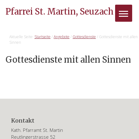
Pfarrei St. Martin, Seuzach
Aktuelle Seite:
Startseite
/
Angebote
/
Gottesdienste
/
Gottesdienste mit allen
Sinnen
Gottesdienste mit allen Sinnen
Haupt-
Sidebar
(Primary)
Footer
Kontakt
Kath. Pfarramt St. Martin
Reutlingerstrasse 52