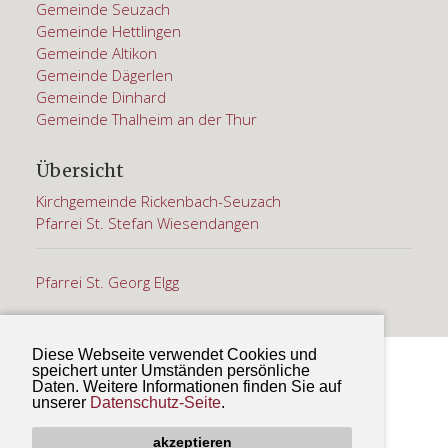
Gemeinde Seuzach
Gemeinde Hettlingen
Gemeinde Altikon
Gemeinde Dägerlen
Gemeinde Dinhard
Gemeinde Thalheim an der Thur
Übersicht
Kirchgemeinde Rickenbach-Seuzach
Pfarrei St. Stefan Wiesendangen
Pfarrei St. Georg Elgg
Diese Webseite verwendet Cookies und
© 2018 Kath. Pfarramt St. Martin. Alle Rechte
speichert unter Umständen persönliche
Daten. Weitere Informationen finden Sie auf
vorbehalten |
Impressum & Datenschutzerklärung
unserer
Datenschutz-Seite
.
by Picture-Planet GmbH
akzeptieren