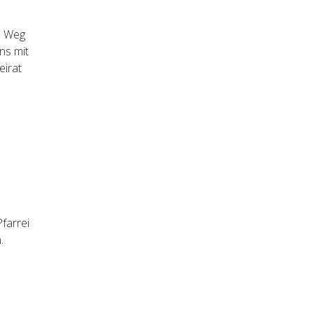
m Weg
ns mit
eirat
farrei
.