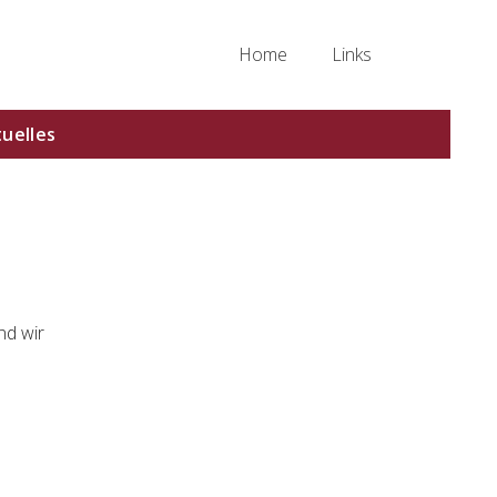
Home
Links
uelles
Haupt-
Sidebar
(Primary)
nd wir