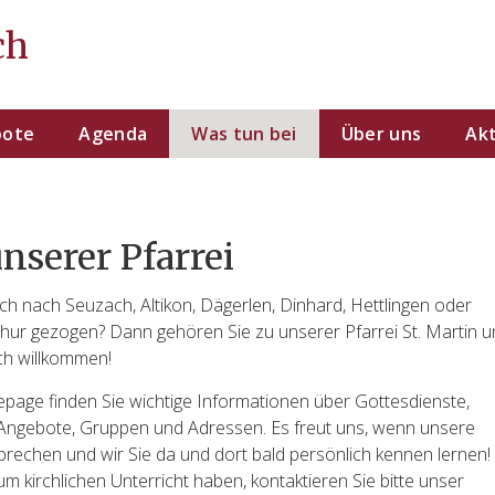
ch
bote
Agenda
Was tun bei
Über uns
Akt
nserer Pfarrei
lich nach Seuzach, Altikon, Dägerlen, Dinhard, Hettlingen oder
hur gezogen? Dann gehören Sie zu unserer Pfarrei St. Martin u
ich willkommen!
age finden Sie wichtige Informationen über Gottesdienste,
 Angebote, Gruppen und Adressen. Es freut uns, wenn unsere
rechen und wir Sie da und dort bald persönlich kennen lernen!
um kirchlichen Unterricht haben, kontaktieren Sie bitte unser