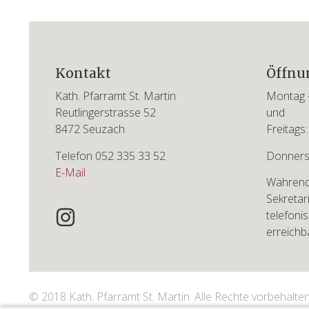
Footer
Kontakt
Öffnu
Kath. Pfarramt St. Martin
Montag –
Reutlingerstrasse 52
und
8472 Seuzach
Freitags:
Telefon 052 335 33 52
Donners
E-Mail
Während 
Sekretar
telefoni
erreichb
© 2018 Kath. Pfarramt St. Martin. Alle Rechte vorbehalte