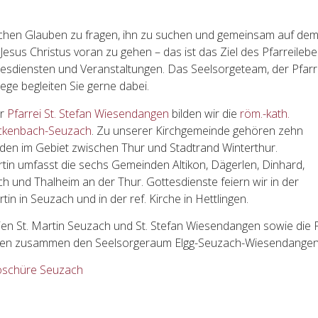
ichen Glauben zu fragen, ihn zu suchen und gemeinsam auf de
Jesus Christus voran zu gehen – das ist das Ziel des Pfarreilebe
tesdiensten und Veranstaltungen. Das Seelsorgeteam, der Pfarr
ege begleiten Sie gerne dabei.
er
Pfarrei St. Stefan Wiesendangen
bilden wir die
röm.-kath.
ickenbach-Seuzach
. Zu unserer Kirchgemeinde gehören zehn
den im Gebiet zwischen Thur und Stadtrand Winterthur.
artin umfasst die sechs Gemeinden Altikon, Dägerlen, Dinhard,
ch und Thalheim an der Thur. Gottesdienste feiern wir in der
rtin in Seuzach und in der ref. Kirche in Hettlingen.
ien St. Martin Seuzach und St. Stefan Wiesendangen sowie die P
den zusammen den Seelsorgeraum Elgg-Seuzach-Wiesendangen
schüre Seuzach