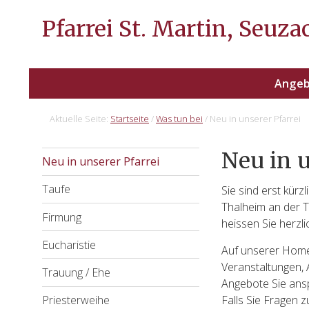
Pfarrei St. Martin, Seuza
Ange
Aktuelle Seite:
Startseite
/
Was tun bei
/
Neu in unserer Pfarrei
Zweit-
Neu in u
Neu in unserer Pfarrei
Sidebar
Taufe
Sie sind erst kürz
(Secondary)
Thalheim an der T
Firmung
heissen Sie herzl
Eucharistie
Auf unserer Homep
Veranstaltungen,
Trauung / Ehe
Angebote Sie ansp
Falls Sie Fragen z
Priesterweihe