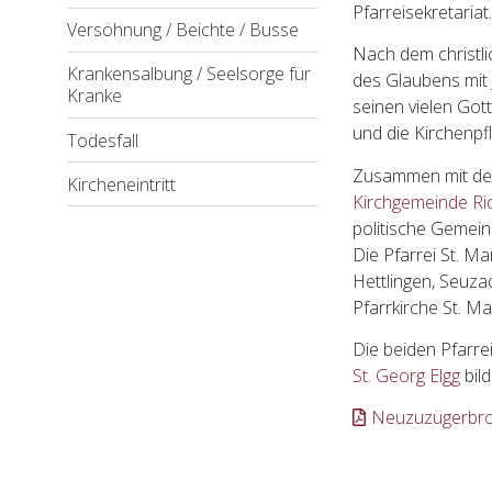
Pfarreisekretariat.
Versöhnung / Beichte / Busse
Nach dem christl
Krankensalbung / Seelsorge für
des Glaubens mit 
Kranke
seinen vielen Got
und die Kirchenpfl
Todesfall
Zusammen mit d
Kircheneintritt
Kirchgemeinde R
politische Gemein
Die Pfarrei St. M
Hettlingen, Seuza
Pfarrkirche St. Ma
Die beiden Pfarre
St. Georg Elgg
bil
Neuzuzügerbro